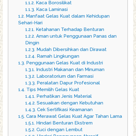
1.1.2.
Kaca Borosilikat
1.1.3.
Kaca Laminasi
1.2.
Manfaat Gelas Kuat dalam Kehidupan
Sehari-Hari
1.2.1.
Ketahanan Terhadap Benturan
1.2.2.
Aman untuk Penggunaan Panas dan
Dingin
1.2.3.
Mudah Dibersihkan dan Dirawat
1.2.4.
Ramah Lingkungan
1.3.
Penggunaan Gelas Kuat di Industri
1.3.1.
Industri Makanan dan Minuman
1.3.2.
Laboratorium dan Farmasi
1.3.3.
Peralatan Dapur Profesional
1.4.
Tips Memilih Gelas Kuat
1.4.1.
Perhatikan Jenis Material
1.4.2.
Sesuaikan dengan Kebutuhan
1.4.3.
Cek Sertifikasi Keamanan
1.5.
Cara Merawat Gelas Kuat Agar Tahan Lama
1.5.1.
Hindari Benturan Ekstrem
1.5.2.
Cuci dengan Lembut