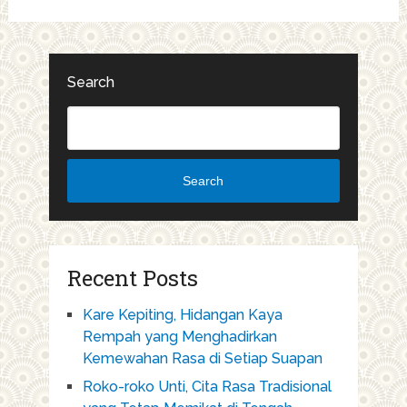
Search
Search
Recent Posts
Kare Kepiting, Hidangan Kaya
Rempah yang Menghadirkan
Kemewahan Rasa di Setiap Suapan
Roko-roko Unti, Cita Rasa Tradisional