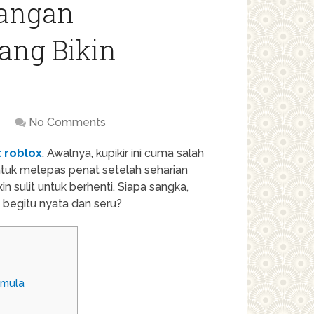
langan
ang Bikin
No Comments
t roblox
. Awalnya, kupikir ini cuma salah
ntuk melepas penat setelah seharian
n sulit untuk berhenti. Siapa sangka,
a begitu nyata dan seru?
emula