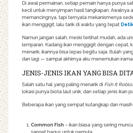
Di awal permainan, setiap pemain hanya punya sa
kecil untuk menyimpan hasil tangkapan. Awalnya
memancingnya, tapi ternyata mekanismenya sederha
ikan menggigit, lalu tarik di waktu yang tepat
Deti
Namun jangan salah, meski terlihat mudah, ada uns
lemparan. Kadang ikan menggigit dengan cepat, ka
menarik, ikannya bisa lepas begitu saja. Itulah y
dan lagi — sampai akhirnya aku menemukan irama
JENIS-JENIS IKAN YANG BISA DI
Salah satu hal yang paling menarik di
Fish It Roblo
lokasi punya biota laut unik, dan setiap jenis ikan p
Beberapa ikan yang sempat kutangkap dan masih k
Common Fish
– ikan biasa yang sering muncul
sangat bagus untuk pemula.