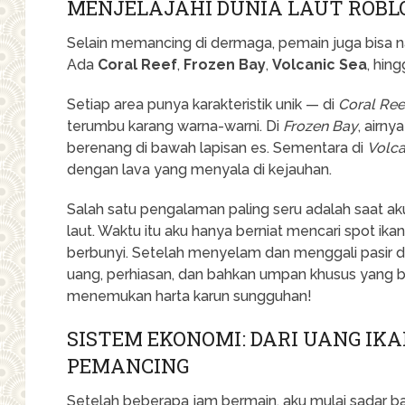
MENJELAJAHI DUNIA LAUT ROBL
Selain memancing di dermaga, pemain juga bisa na
Ada
Coral Reef
,
Frozen Bay
,
Volcanic Sea
, hin
Setiap area punya karakteristik unik — di
Coral Ree
terumbu karang warna-warni. Di
Frozen Bay
, airn
berenang di bawah lapisan es. Sementara di
Volca
dengan lava yang menyala di kejauhan.
Salah satu pengalaman paling seru adalah saat
laut. Waktu itu aku hanya berniat mencari spot ikan 
berbunyi. Setelah menyelam dan menggali pasir di
uang, perhiasan, dan bahkan umpan khusus yang bi
menemukan harta karun sungguhan!
SISTEM EKONOMI: DARI UANG IK
PEMANCING
Setelah beberapa jam bermain, aku mulai sadar 