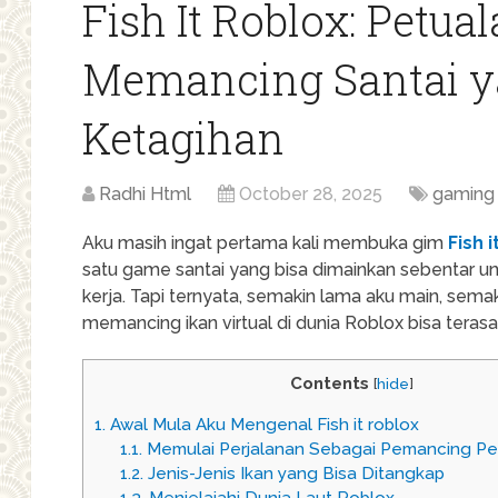
Fish It Roblox: Petua
Memancing Santai y
Ketagihan
Radhi Html
October 28, 2025
gaming
Aku masih ingat pertama kali membuka gim
Fish i
satu game santai yang bisa dimainkan sebentar u
kerja. Tapi ternyata, semakin lama aku main, semaki
memancing ikan virtual di dunia Roblox bisa teras
Contents
[
hide
]
1.
Awal Mula Aku Mengenal Fish it roblox
1.1.
Memulai Perjalanan Sebagai Pemancing P
1.2.
Jenis-Jenis Ikan yang Bisa Ditangkap