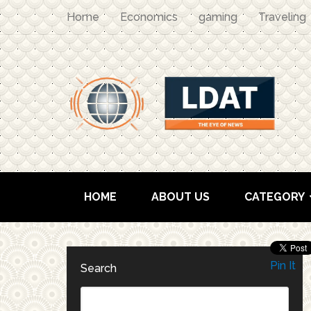
Home
Economics
gaming
Traveling
HOME
ABOUT US
CATEGORY
Pin It
Search