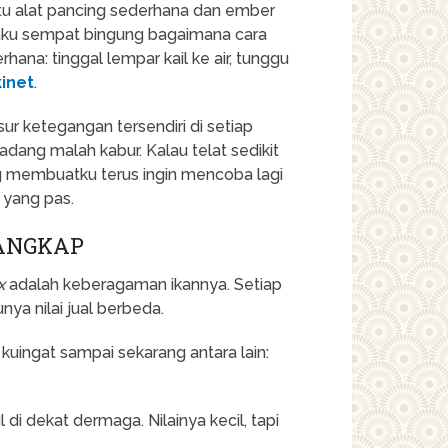
tu alat pancing sederhana dan ember
 aku sempat bingung bagaimana cara
na: tinggal lempar kail ke air, tunggu
kinet
.
ur ketegangan tersendiri di setiap
dang malah kabur. Kalau telat sedikit
ang membuatku terus ingin mencoba lagi
 yang pas.
TANGKAP
x
adalah keberagaman ikannya. Setiap
unya nilai jual berbeda.
uingat sampai sekarang antara lain:
 di dekat dermaga. Nilainya kecil, tapi