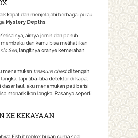
OX
ik kapal dan menjelajahi berbagai pulau.
gga
Mystery Depths
.
f
misalnya, airnya jernih dan penuh
ya membeku dan kamu bisa melihat ikan
nic Sea
, langitnya oranye kemerahan
 aku menemukan
treasure chest
di tengah
langka, tapi tiba-tiba detektor di kapal
 dasar laut, aku menemukan peti berisi
sa menarik ikan langka. Rasanya seperti
AN KE KEKAYAAN
bahwa
Fish it roblox
bukan cuma soal