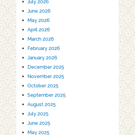
July 2026
June 2026
May 2026
April 2026
March 2026
February 2026
January 2026
December 2025
November 2025
October 2025
September 2025
August 2025
July 2025
June 2025
May 2025