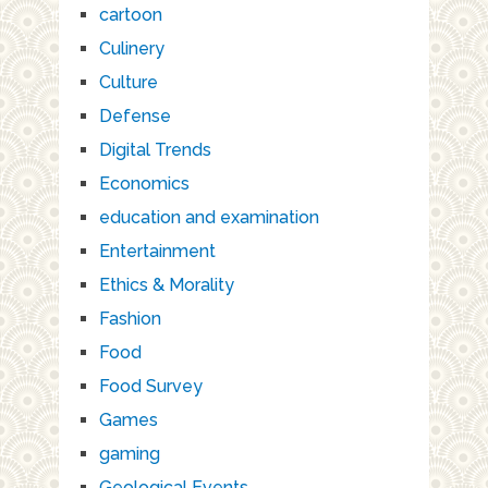
cartoon
Culinery
Culture
Defense
Digital Trends
Economics
education and examination
Entertainment
Ethics & Morality
Fashion
Food
Food Survey
Games
gaming
Geological Events