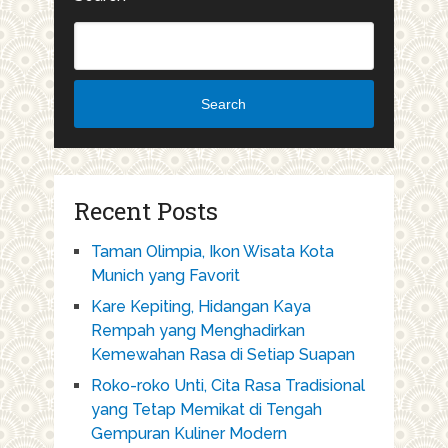
Search
Recent Posts
Taman Olimpia, Ikon Wisata Kota
Munich yang Favorit
Kare Kepiting, Hidangan Kaya
Rempah yang Menghadirkan
Kemewahan Rasa di Setiap Suapan
Roko-roko Unti, Cita Rasa Tradisional
yang Tetap Memikat di Tengah
Gempuran Kuliner Modern