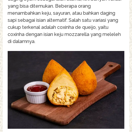
yang bisa ditemukan. Beberapa orang
menambahkan keju, sayuran, atau bahkan daging
sapi sebagai isian alternatif. Salah satu variasi yang
cukup terkenal adalah coxinha de queijo, yaitu
coxinha dengan isian keju mozzarella yang meleleh
di dalamnya.