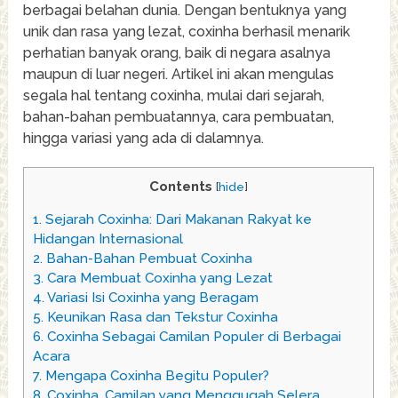
berbagai belahan dunia. Dengan bentuknya yang
unik dan rasa yang lezat, coxinha berhasil menarik
perhatian banyak orang, baik di negara asalnya
maupun di luar negeri. Artikel ini akan mengulas
segala hal tentang coxinha, mulai dari sejarah,
bahan-bahan pembuatannya, cara pembuatan,
hingga variasi yang ada di dalamnya.
Contents
[
hide
]
1.
Sejarah Coxinha: Dari Makanan Rakyat ke
Hidangan Internasional
2.
Bahan-Bahan Pembuat Coxinha
3.
Cara Membuat Coxinha yang Lezat
4.
Variasi Isi Coxinha yang Beragam
5.
Keunikan Rasa dan Tekstur Coxinha
6.
Coxinha Sebagai Camilan Populer di Berbagai
Acara
7.
Mengapa Coxinha Begitu Populer?
8.
Coxinha, Camilan yang Menggugah Selera