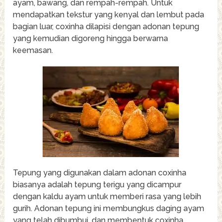
ayam, bawang, dan rempah-rempah. Untuk
mendapatkan tekstur yang kenyal dan lembut pada
bagian luar, coxinha dilapisi dengan adonan tepung
yang kemudian digoreng hingga berwarna
keemasan.
Tepung yang digunakan dalam adonan coxinha
biasanya adalah tepung terigu yang dicampur
dengan kaldu ayam untuk memberi rasa yang lebih
gurih. Adonan tepung ini membungkus daging ayam
yang telah dibumbui, dan membentuk coxinha