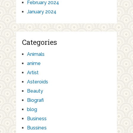
February 2024
January 2024
Categories
Animals
anime
Artist
Asteroids
Beauty
Biografi
blog
Business
Bussines