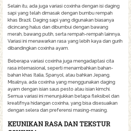
Selain itu, ada juga variasi coxinha dengan isi daging
sapi yang telah dimasak dengan bumbu rempah
khas Brazil. Daging sapi yang digunakan biasanya
dicincang halus dan dibumbui dengan bawang
merah, bawang putih, serta rempah-rempah lainnya.
Variasi ini menawarkan rasa yang lebih kaya dan gurih
dibandingkan coxinha ayam.
Beberapa variasi coxinha juga mengadaptasi cita
rasa internasional, seperti menambahkan bahan-
bahan khas Italia, Spanyol, atau bahkan Jepang.
Misalnya, ada coxinha yang menggunakan daging
ayam dengan isian saus pesto atau isian kimchi.
Semua variasi ini menunjukkan betapa fleksibel dan
kreatifnya hidangan coxinha, yang bisa disesuaikan
dengan selera dan preferensi masing-masing.
KEUNIKAN RASA DAN TEKSTUR