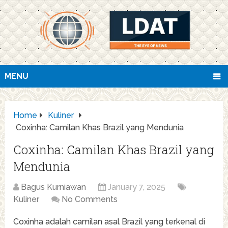
MENU
Home
Kuliner
Coxinha: Camilan Khas Brazil yang Mendunia
Coxinha: Camilan Khas Brazil yang
Mendunia
Bagus Kurniawan
January 7, 2025
Kuliner
No Comments
Coxinha adalah camilan asal Brazil yang terkenal di