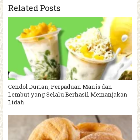
Related Posts
Cendol Durian, Perpaduan Manis dan
Lembut yang Selalu Berhasil Memanjakan
Lidah