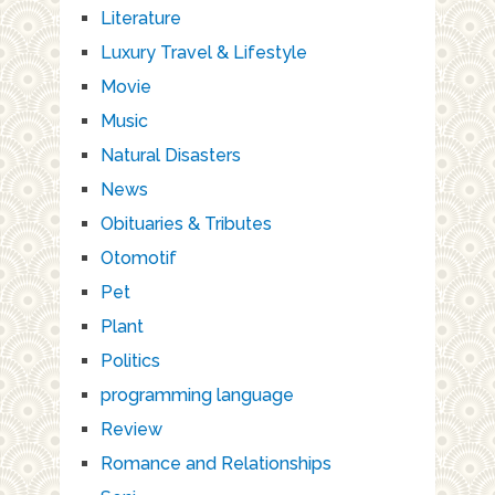
Literature
Luxury Travel & Lifestyle
Movie
Music
Natural Disasters
News
Obituaries & Tributes
Otomotif
Pet
Plant
Politics
programming language
Review
Romance and Relationships