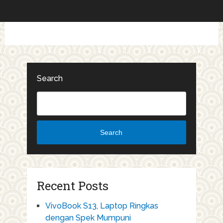
Search
Search
Recent Posts
VivoBook S13, Laptop Ringkas
dengan Spek Mumpuni