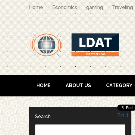
Home
Economics
gaming
Traveling
HOME
ABOUT US
CATEGORY
Pin It
Search