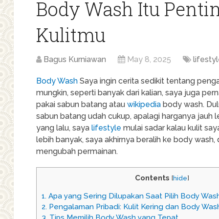
Body Wash Itu Penti
Kulitmu
Bagus Kurniawan
May 8, 2025
lifesty
Body Wash
Saya ingin cerita sedikit tentang pe
mungkin, seperti banyak dari kalian, saya juga p
pakai sabun batang atau
wikipedia
body wash. Dulu
sabun batang udah cukup, apalagi harganya jauh le
yang lalu, saya
lifestyle
mulai sadar kalau kulit say
lebih banyak, saya akhirnya beralih ke body wash,
mengubah permainan.
Contents
[
hide
]
1.
Apa yang Sering Dilupakan Saat Pilih Body Was
2.
Pengalaman Pribadi: Kulit Kering dan Body Was
3.
Tips Memilih Body Wash yang Tepat