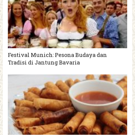
Festival Munich: Pesona Budaya dan
Tradisi di Jantung Bavaria