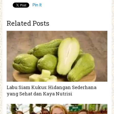
Pin It
Related Posts
Labu Siam Kukus: Hidangan Sederhana
yang Sehat dan Kaya Nutrisi