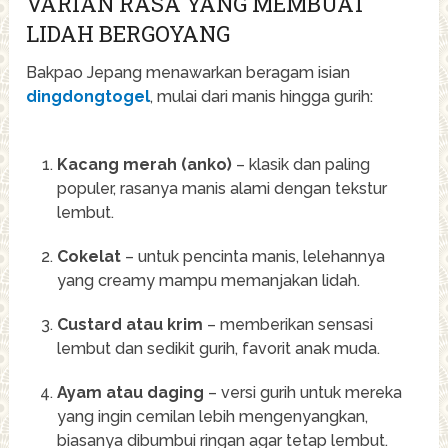
VARIAN RASA YANG MEMBUAT
LIDAH BERGOYANG
Bakpao Jepang menawarkan beragam isian
dingdongtogel
, mulai dari manis hingga gurih:
Kacang merah (anko)
– klasik dan paling
populer, rasanya manis alami dengan tekstur
lembut.
Cokelat
– untuk pencinta manis, lelehannya
yang creamy mampu memanjakan lidah.
Custard atau krim
– memberikan sensasi
lembut dan sedikit gurih, favorit anak muda.
Ayam atau daging
– versi gurih untuk mereka
yang ingin cemilan lebih mengenyangkan,
biasanya dibumbui ringan agar tetap lembut.