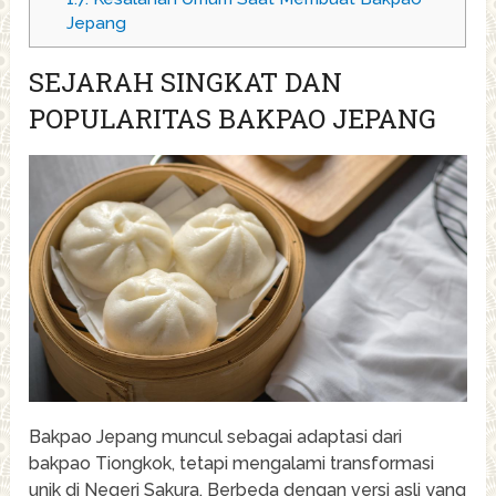
Jepang
SEJARAH SINGKAT DAN
POPULARITAS BAKPAO JEPANG
Bakpao Jepang muncul sebagai adaptasi dari
bakpao Tiongkok, tetapi mengalami transformasi
unik di Negeri Sakura. Berbeda dengan versi asli yang