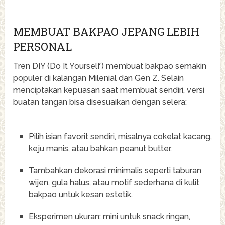
MEMBUAT BAKPAO JEPANG LEBIH
PERSONAL
Tren DIY (Do It Yourself) membuat bakpao semakin
populer di kalangan Milenial dan Gen Z. Selain
menciptakan kepuasan saat membuat sendiri, versi
buatan tangan bisa disesuaikan dengan selera:
Pilih isian favorit sendiri, misalnya cokelat kacang,
keju manis, atau bahkan peanut butter.
Tambahkan dekorasi minimalis seperti taburan
wijen, gula halus, atau motif sederhana di kulit
bakpao untuk kesan estetik.
Eksperimen ukuran: mini untuk snack ringan,