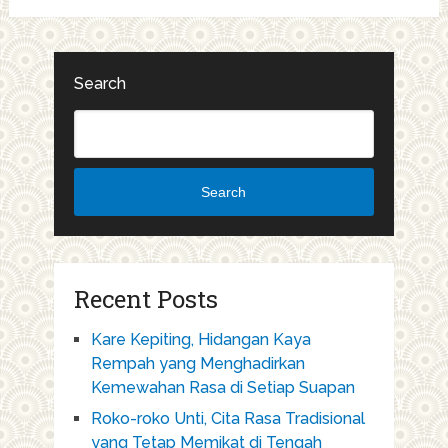
Search
Search
Recent Posts
Kare Kepiting, Hidangan Kaya
Rempah yang Menghadirkan
Kemewahan Rasa di Setiap Suapan
Roko-roko Unti, Cita Rasa Tradisional
yang Tetap Memikat di Tengah