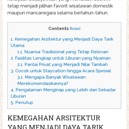
tetap menjadi pilihan favorit wisatawan domestik
maupun mancanegara selama bertahun-tahun.
Contents
[
hide
]
1.
Kemegahan Arsitektur yang Menjadi Daya Tarik
Utama
1.1.
Nuansa Tradisional yang Tetap Relevan
2.
Fasilitas Lengkap untuk Liburan yang Nyaman
2.1.
Pantai Privat yang Menjadi Nilai Tambah
3.
Cocok untuk Staycation hingga Acara Spesial
3.1.
Mengapa Banyak Wisatawan
Merekomendasikannya?
4.
Pengalaman Menginap yang Lebih dari Sekadar
Liburan
5.
Penutup
KEMEGAHAN ARSITEKTUR
YANG MENJADI DAYA TARIK