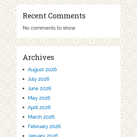
Recent Comments
No comments to show.
Archives
August 2026
July 2026
June 2026
May 2026
April 2026
March 2026
February 2026
January 2026