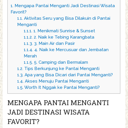
1.
Mengapa Pantai Menganti Jadi Destinasi Wisata
Favorit?
1.1.
Aktivitas Seru yang Bisa Dilakuin di Pantai
Menganti
1.1.1.
1. Menikmati Sunrise & Sunset
1.1.2.
2. Naik ke Tebing Karangbata
1.1.3.
3. Main Air dan Pasir
1.1.4.
4. Naik ke Mercusuar dan Jembatan
Merah
1.1.5.
5. Camping dan Bermalam
1.2.
Tips Berkunjung ke Pantai Menganti
1.3.
Apa yang Bisa Dicari dari Pantai Menganti?
1.4.
Akses Menuju Pantai Menganti
1.5.
Worth It Nggak ke Pantai Menganti?
MENGAPA PANTAI MENGANTI
JADI DESTINASI WISATA
FAVORIT?