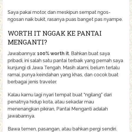
Saya pakai motor, dan meskipun sempat ngos-
ngosan naik bukit, rasanya puas banget pas nyampe.
WORTH IT NGGAK KE PANTAI
MENGANTI?
Jawabannya:
100% worth it
. Bahkan buat saya
pribadi, ini salah satu pantai terbaik yang pernah saya
kunjungi di Jawa Tengah. Masih alami, belum terlalu
ramai, punya keindahan yang khas, dan cocok buat
berbagai jenis traveler.
Kalau kamu lagi nyari tempat buat “ngilang” dari
penatnya hidup kota, atau sekadar mau
menenangkan pikiran, Pantai Menganti adalah
jawabannya.
Bawa temen, pasangan, atau bahkan pergi sendiri.