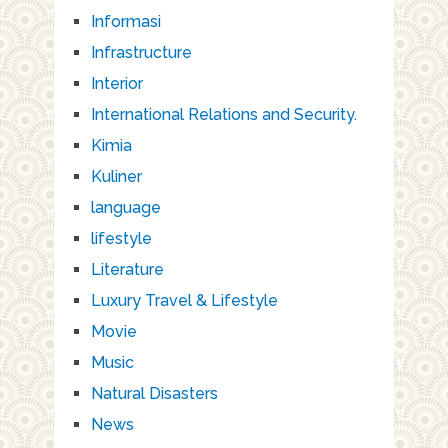
Informasi
Infrastructure
Interior
International Relations and Security.
Kimia
Kuliner
language
lifestyle
Literature
Luxury Travel & Lifestyle
Movie
Music
Natural Disasters
News