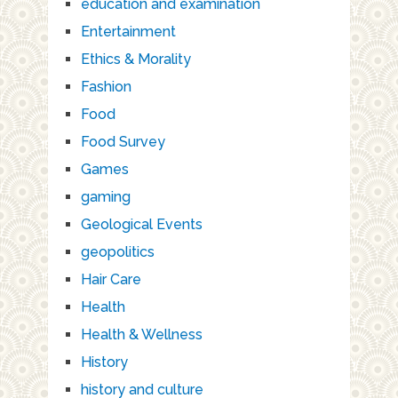
education and examination
Entertainment
Ethics & Morality
Fashion
Food
Food Survey
Games
gaming
Geological Events
geopolitics
Hair Care
Health
Health & Wellness
History
history and culture