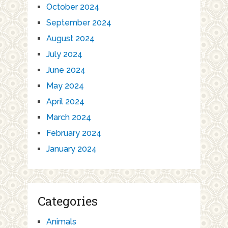
October 2024
September 2024
August 2024
July 2024
June 2024
May 2024
April 2024
March 2024
February 2024
January 2024
Categories
Animals