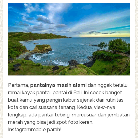
Pertama,
pantainya masih alami
dan nggak terlalu
ramai kayak pantai-pantai di Bali. Ini cocok banget
buat kamu yang pengin kabur sejenak dari rutinitas
kota dan cari suasana tenang. Kedua, view-nya
lengkap: ada pantai, tebing, mercusuar, dan jembatan
merah yang bisa jadi spot foto keren.
Instagrammable parah!