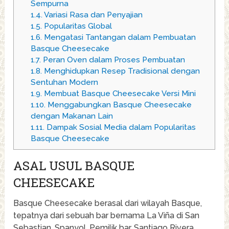
Sempurna
1.4.
Variasi Rasa dan Penyajian
1.5.
Popularitas Global
1.6.
Mengatasi Tantangan dalam Pembuatan
Basque Cheesecake
1.7.
Peran Oven dalam Proses Pembuatan
1.8.
Menghidupkan Resep Tradisional dengan
Sentuhan Modern
1.9.
Membuat Basque Cheesecake Versi Mini
1.10.
Menggabungkan Basque Cheesecake
dengan Makanan Lain
1.11.
Dampak Sosial Media dalam Popularitas
Basque Cheesecake
ASAL USUL BASQUE
CHEESECAKE
Basque Cheesecake berasal dari wilayah Basque,
tepatnya dari sebuah bar bernama La Viña di San
Sebastian, Spanyol. Pemilik bar, Santiago Rivera,