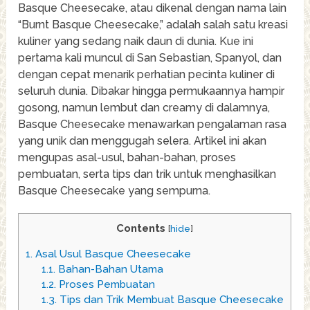
Basque Cheesecake, atau dikenal dengan nama lain
“Burnt Basque Cheesecake,” adalah salah satu kreasi
kuliner yang sedang naik daun di dunia. Kue ini
pertama kali muncul di San Sebastian, Spanyol, dan
dengan cepat menarik perhatian pecinta kuliner di
seluruh dunia. Dibakar hingga permukaannya hampir
gosong, namun lembut dan creamy di dalamnya,
Basque Cheesecake menawarkan pengalaman rasa
yang unik dan menggugah selera. Artikel ini akan
mengupas asal-usul, bahan-bahan, proses
pembuatan, serta tips dan trik untuk menghasilkan
Basque Cheesecake yang sempurna.
Contents
[
hide
]
1.
Asal Usul Basque Cheesecake
1.1.
Bahan-Bahan Utama
1.2.
Proses Pembuatan
1.3.
Tips dan Trik Membuat Basque Cheesecake