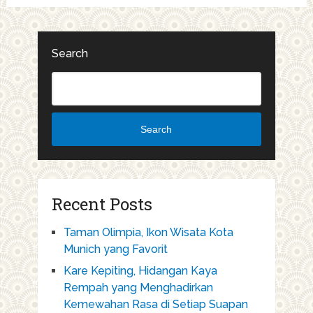
Search
Search
Recent Posts
Taman Olimpia, Ikon Wisata Kota
Munich yang Favorit
Kare Kepiting, Hidangan Kaya
Rempah yang Menghadirkan
Kemewahan Rasa di Setiap Suapan